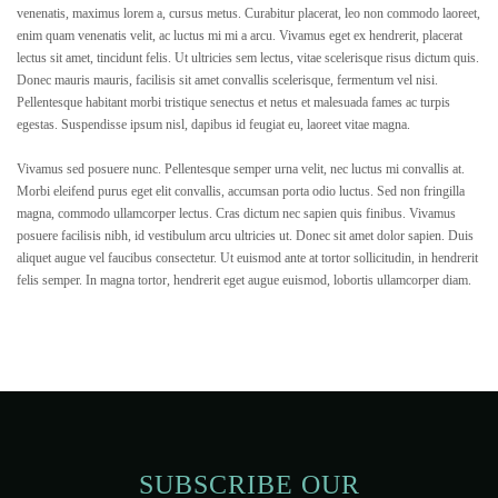
venenatis, maximus lorem a, cursus metus. Curabitur placerat, leo non commodo laoreet,
enim quam venenatis velit, ac luctus mi mi a arcu. Vivamus eget ex hendrerit, placerat
lectus sit amet, tincidunt felis. Ut ultricies sem lectus, vitae scelerisque risus dictum quis.
Donec mauris mauris, facilisis sit amet convallis scelerisque, fermentum vel nisi.
Pellentesque habitant morbi tristique senectus et netus et malesuada fames ac turpis
egestas. Suspendisse ipsum nisl, dapibus id feugiat eu, laoreet vitae magna.
Vivamus sed posuere nunc. Pellentesque semper urna velit, nec luctus mi convallis at.
Morbi eleifend purus eget elit convallis, accumsan porta odio luctus. Sed non fringilla
magna, commodo ullamcorper lectus. Cras dictum nec sapien quis finibus. Vivamus
posuere facilisis nibh, id vestibulum arcu ultricies ut. Donec sit amet dolor sapien. Duis
aliquet augue vel faucibus consectetur. Ut euismod ante at tortor sollicitudin, in hendrerit
felis semper. In magna tortor, hendrerit eget augue euismod, lobortis ullamcorper diam.
SUBSCRIBE OUR